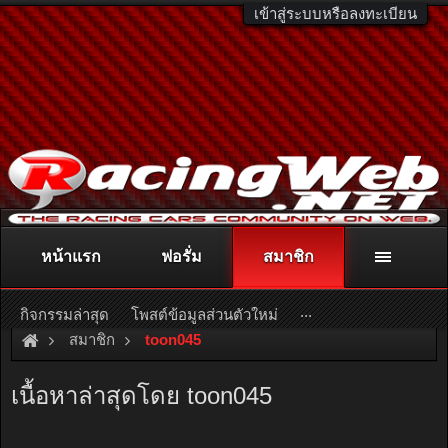
เข้าสู่ระบบหรือลงทะเบียน
หน้าแรก
ฟอรั่ม
สมาชิก
ติดต่อลงโฆษณา
racingweb@gmail.com
หรือโทร. 081-811-1138
หรืออ่านรายละเอียดเพิ่มเติม คลิกที่นี่
...
กิจกรรมล่าสุด
โพสต์ข้อมูลส่วนตัวใหม่
สมาชิก
toon045
เนื้อหาล่าสุดโดย toon045