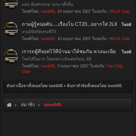
แหม มีแต่รถสวย ๆแรง ๆทั้งนั้น
โพสต์โดย:
toon045
,
10 พฤษภาคม 2007
ในฟอรั่ม:
HILUX Club
ถามผู้รู้หน่ยคับ.....เรื่องโบ CT20...อยากใส่ 2LII
โพสต์
งานมินิทรัคหรอพี่โจ้
โพสต์โดย:
toon045
,
10 พฤษภาคม 2007
ในฟอรั่ม:
HILUX Club
เรารถตู้ที่จอดไว้ที่บ้านมาให้ชมกัน หวงนะเนี่ย
โพสต์
โหดได้ใจมาก โดยเฉพาะอินเตอร์หน่ะ อิอิ
โพสต์โดย:
toon045
,
3 พฤษภาคม 2007
ในฟอรั่ม:
Van Only
Club
ค้นหาเนื้อหาทั้งหมดโดย toon045
ค้นหาหัวข้อทั้งหมดโดย toon045
สมาชิก
toon045