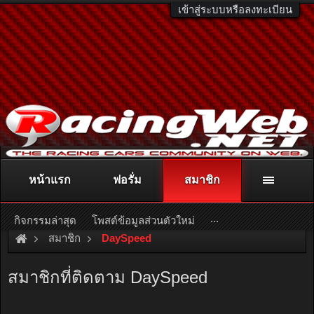
เข้าสู่ระบบหรือลงทะเบียน
หน้าแรก
ฟอรั่ม
สมาชิก
ติดต่อลงโฆษณา
racingweb@gmail.com
หรือโทร. 081-811-1138
หรืออ่านรายละเอียดเพิ่มเติม คลิกที่นี่
...
กิจกรรมล่าสุด
โพสต์ข้อมูลส่วนตัวใหม่
สมาชิก
DaySpeed
สมาชิกที่ติดตาม DaySpeed