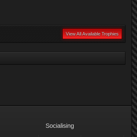
View All Available Trophies
Socialising