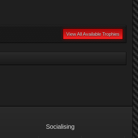
View All Available Trophies
Socialising