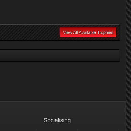
View All Available Trophies
Socialising