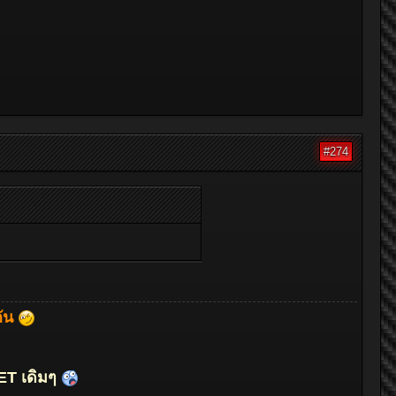
#274
กัน
ET เดิมๆ