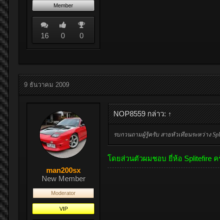
Member
16
0
0
9 ธันวาคม 2009
NOP8559 กล่าว:
↑
รบกวนถามผู้รู้ครับ สายหัวเทียนระหว่าง Spl
โดยส่วนตัวผมชอบ ยี่ห้อ Splitefire ค
man200sx
New Member
Moderator
VIP