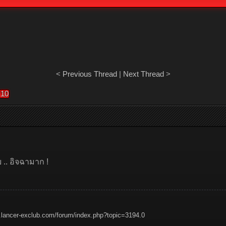
<
Previous Thread
|
Next Thread
>
10
.. อิจฉามาก !
.lancer-exclub.com/forum/index.php?topic=3194.0