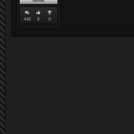
Member
448
8
0