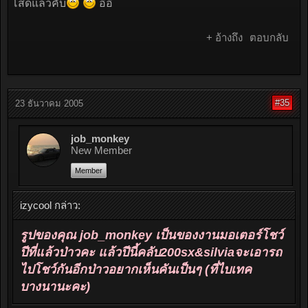
โสดแล้วคับ
อิอิ
+ อ้างถึง
ตอบกลับ
#35
23 ธันวาคม 2005
job_monkey
New Member
Member
izycool กล่าว:
รูปของคุณ job_monkey เป็นของงานมอเตอร์โชว์
ปีที่แล้วป่าวคะ แล้วปีนี้คลับ200sx&silviaจะเอารถ
ไปโชว์กันอีกป่าวอยากเห็นคันเป็นๆ (ที่ไบเทค
บางนานะคะ)