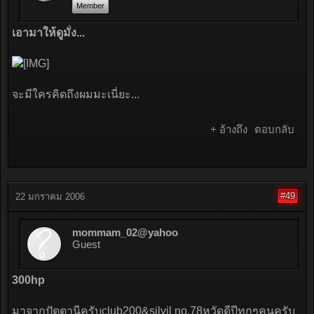
Member
เอามาให้ดูมั่ง...
จะมีใครคิดถึงผมมะเนี่ยะ...
+ อ้างถึง
ตอบกลับ
#49
22 มกราคม 2006
mommam_02@yahoo
Guest
300hp
มาจากปัตตานีครับclub200&silvil no.78หวัดดีปีทุกๆคนครับ