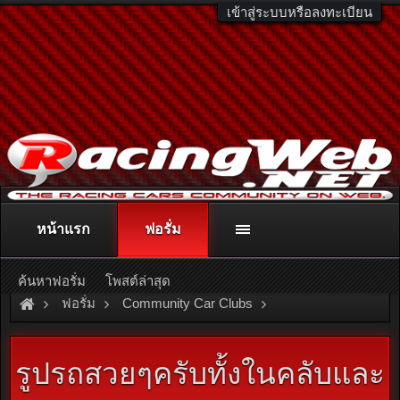
เข้าสู่ระบบหรือลงทะเบียน
หน้าแรก
ฟอรั่ม
ติดต่อลงโฆษณา
racingweb@gmail.com
หรือโทร. 081-811-1138
หรืออ่านรายละเอียดเพิ่มเติม คลิกที่นี่
ค้นหาฟอรั่ม
โพสต์ล่าสุด
ฟอรั่ม
Community Car Clubs
Nissan Car Clubs
200SX & Silvia
รูปรถสวยๆครับทั้งในคลับและ