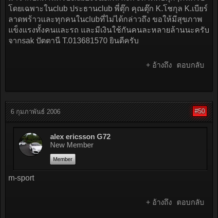
โดยเฉพาะในclub ประธานclub พี่ตุ๊ก คุณตุ๊ก K.โชกุล K.เบียร์
ลาดพร้าวและทุกคนในclubที่ไม่ได้กล่าวถึง ขอให้มีสุขภาพ
แข็งแรงทั้งคนและรถ และมีเงินใช้กันคนละหลายล้านนะครับ
จากsak ปัตตานี T.013681570 ยินดีครับ
+ อ้างถึง
ตอบกลับ
#50
6 กุมภาพันธ์ 2006
alex ericsson G72
New Member
Member
m-sport
+ อ้างถึง
ตอบกลับ