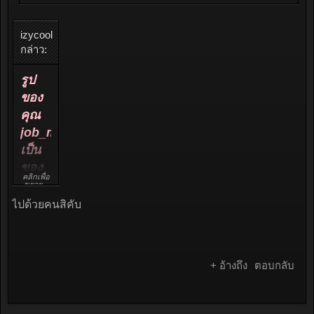
izycool
กล่าว:
รูป
ของ
คุณ
job_monkey
เป็น
ของ
คลิกเพื่อ
งาน
ขยาย...
มอเตอร์
ไปด้วยคนสิคับ
โชว์ปี
ที่
แล้ว
+ อ้างถึง
ตอบกลับ
ป่าว
คะ
แล้วปี