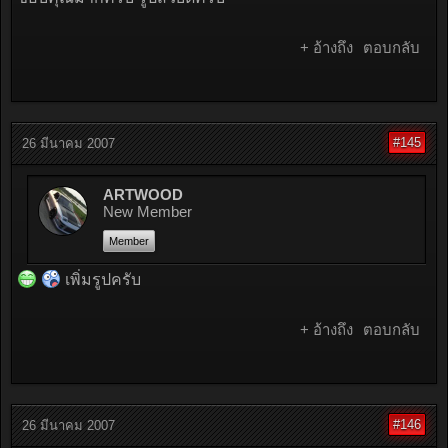
+ อ้างถึง
ตอบกลับ
#145
26 มีนาคม 2007
ARTWOOD
New Member
Member
เพิ่มรูปครับ
+ อ้างถึง
ตอบกลับ
#146
26 มีนาคม 2007