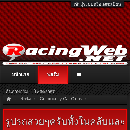
เข้าสู่ระบบหรือลงทะเบียน
หน้าแรก
ฟอรั่ม
ติดต่อลงโฆษณา
racingweb@gmail.com
หรือโทร. 081-811-1138
หรืออ่านรายละเอียดเพิ่มเติม คลิกที่นี่
ค้นหาฟอรั่ม
โพสต์ล่าสุด
ฟอรั่ม
Community Car Clubs
Nissan Car Clubs
200SX & Silvia
รูปรถสวยๆครับทั้งในคลับและ