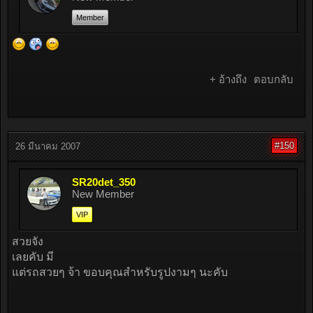
Member
+ อ้างถึง
ตอบกลับ
#150
26 มีนาคม 2007
SR20det_350
New Member
VIP
สวยจัง
เลยคับ มี
แต่รถสวยๆ จ้า ขอบคุณสำหรับรูปงามๆ นะคับ