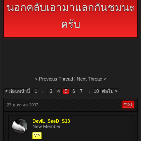
นอกคลับเอามาแลกกันชมนะ
ครับ
<
Previous Thread
|
Next Thread
>
< ก่อนหน้านี้
1
←
3
4
5
6
7
→
10
ต่อไป >
#121
23 มกราคม 2007
DeviL_SeeD_S13
New Member
VIP