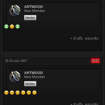
ARTWOOD
New Member
Member
+ อ้างถึง
ตอบกลับ
#147
26 มีนาคม 2007
ARTWOOD
New Member
Member
+ อ้างถึง
ตอบกลับ