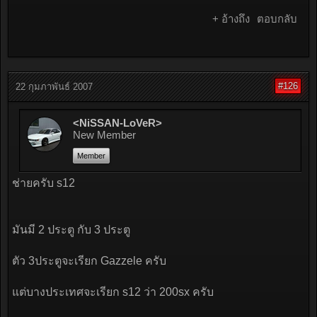
+ อ้างถึง
ตอบกลับ
#126
22 กุมภาพันธ์ 2007
<NiSSAN-LoVeR>
New Member
Member
ช่ายครับ s12
มันมี 2 ประตู กับ 3 ประตู
ตัว 3ประตูจะเรียก Gazzele ครับ
แต่บางประเทศจะเรียก s12 ว่า 200sx ครับ