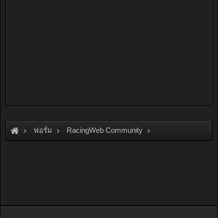
ฟอรั่ม
RacingWeb Community
Racing Forum (Cars Forum)
Find Friend