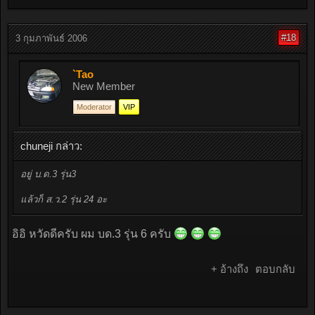
#18
3 กุมภาพันธ์ 2006
`Tao
New Member
Moderator
VIP
chuneji กล่าว:
อยู่ บ.ด.3 รุ่น3
แล้วก็ ส.ว.2 รุ่น 24 อะ
อิอิ หวัดดีครับ ผม บด.3 รุ่น 6 ครับ
+ อ้างถึง
ตอบกลับ