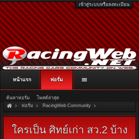
เข้าสู่ระบบหรือลงทะเบียน
หน้าแรก
ฟอรั่ม
ติดต่อลงโฆษณา
racingweb@gmail.com
หรือโทร. 081-811-1138
หรืออ่านรายละเอียดเพิ่มเติม คลิกที่นี่
ค้นหาฟอรั่ม
โพสต์ล่าสุด
ฟอรั่ม
RacingWeb Community
Racing Forum (Cars Forum)
Find Friend
ใครเป็น ศิทย์เก่า สว.2 บ้าง