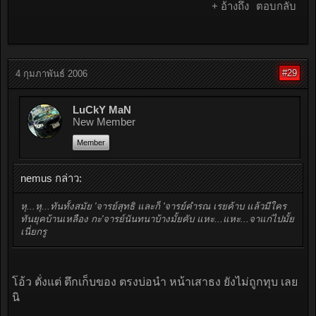
+ อ้างถึง
ตอบกลับ
#29
4 กุมภาพันธ์ 2006
LuCkY MaN
New Member
Member
nemus กล่าว:
หุ...หุ...ทันทั้งสมัย 'จารย์สุทธิ และก็ 'จารย์คำรณ เรยค้าบ แล้วมีใคร
ทันยุคบ้านเหลือง กะ'จารย์นันทนาบ้างมั้ยคับ แหะ...แหะ...จาแก่ไปมั้ย
เนี่ยกรู
โอ้ว ตั่งแต่ ตึกเก็บของ ตรงบ่อนํา หน้าเสาธง ยังไม่ถูกทุบ เลย
นิ