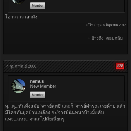
Member
โอ่ววววว เอามั่ง
แก้ไขล่าสุด:
5 มิถุนายน 2012
+ อ้างถึง
ตอบกลับ
#28
4 กุมภาพันธ์ 2006
nemus
New Member
Member
หุ...หุ...ทันทั้งสมัย 'จารย์สุทธิ และก็ 'จารย์คำรณ เรยค้าบ แล้ว
มีใครทันยุคบ้านเหลือง กะ'จารย์นันทนาบ้างมั้ยคับ
แหะ...แหะ...จาแก่ไปมั้ยเนี่ยกรู