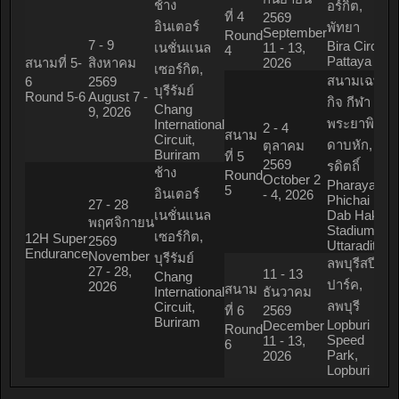
ช้าง
อร์กิต,
ที่ 4
2569
อินเตอร์
พัทยา
September
Round
7 - 9
Bira Circuit,
เนชั่นแนล
11 - 13,
4
Pattaya
สนามที่ 5-
สิงหาคม
2026
เซอร์กิต,
สนามเฉพาะ
6
2569
บุรีรัมย์
Round 5-6
August 7 -
กิจ กีฬา
Chang
9, 2026
พระยาพิชัย
International
2 - 4
สนาม
Circuit,
ดาบหัก, อุต
ตุลาคม
Buriram
ที่ 5
2569
รดิตถิ์
ช้าง
Round
October 2
Pharaya
5
อินเตอร์
- 4, 2026
Phichai
27 - 28
เนชั่นแนล
Dab Hak
พฤศจิกายน
Stadium,
เซอร์กิต,
12H Super
2569
Uttaradit
Endurance
November
บุรีรัมย์
ลพบุรีสปีด
27 - 28,
11 - 13
Chang
ปาร์ค,
2026
สนาม
International
ธันวาคม
ลพบุรี
Circuit,
ที่ 6
2569
Buriram
Lopburi
December
Round
Speed
11 - 13,
6
Park,
2026
Lopburi