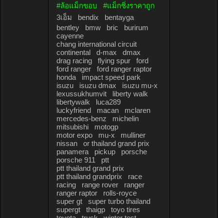
#ล้อแม็กขอบ
#แม็กซิ่งราคาถูก
3เอ็ม
bendix
bentayga
bentley
bmw
bric
burirum
cayenne
chang international circuit
continental
d-max
dmax
drag racing
flying spur
ford
ford ranger
ford ranger raptor
honda
impact speed park
isuzu
isuzu dmax
isuzu mu-x
lexussukhumvit
liberty walk
libertywalk
luca289
luckyfriend
macan
mclaren
mercedes-benz
michelin
mitsubishi
motogp
motor expo
mu-x
mulliner
nissan
or thailand grand prix
panamera
pickup
porsche
porsche 911
ptt
ptt thailand grand prix
ptt thailand grandprix
race
racing
range rover
ranger
ranger raptor
rolls-royce
super gt
super turbo thailand
supergt
thaigp
toyo tires
toyota
truck
winter test