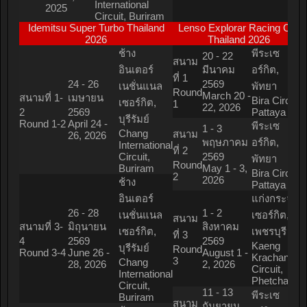
International
2025
Circuit, Buriram
Idemitsu Super Turbo Thailand
Lenso Explorar Racing Car
2026
Thailand 2026
ช้าง
พีระเซ
20 - 22
สนาม
อินเตอร์
มีนาคม
อร์กิต,
ที่ 1
24 - 26
2569
เนชั่นแนล
พัทยา
Round
March 20 -
สนามที่ 1-
เมษายน
Bira Circuit,
เซอร์กิต,
1
22, 2026
2
2569
Pattaya
บุรีรัมย์
Round 1-2
April 24 -
พีระเซ
1 - 3
Chang
สนาม
26, 2026
พฤษภาคม
อร์กิต,
International
ที่ 2
Circuit,
2569
พัทยา
Round
Buriram
May 1 - 3,
Bira Circuit,
2
2026
ช้าง
Pattaya
อินเตอร์
แก่งกระจาน
26 - 28
1 - 2
เนชั่นแนล
เซอร์กิต,
สนาม
สนามที่ 3-
มิถุนายน
สิงหาคม
เซอร์กิต,
เพชรบุรี
ที่ 3
4
2569
2569
Kaeng
บุรีรัมย์
Round
Round 3-4
June 26 -
August 1 -
Krachan
3
Chang
28, 2026
2, 2026
Circuit,
International
Phetchaburi
Circuit,
11 - 13
พีระเซ
Buriram
สนาม
กันยายน