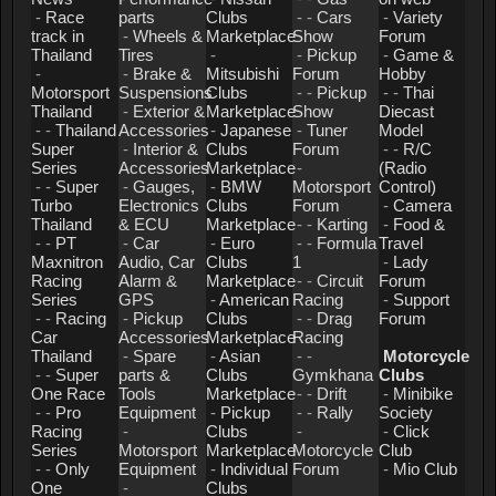
-
Race
parts
Clubs
- -
Cars
-
Variety
track in
-
Wheels &
Marketplace
Show
Forum
Thailand
Tires
-
-
Pickup
-
Game &
-
-
Brake &
Mitsubishi
Forum
Hobby
Motorsport
Suspensions
Clubs
- -
Pickup
- -
Thai
Thailand
-
Exterior &
Marketplace
Show
Diecast
- -
Thailand
Accessories
-
Japanese
-
Tuner
Model
Super
-
Interior &
Clubs
Forum
- -
R/C
Series
Accessories
Marketplace
-
(Radio
- -
Super
-
Gauges,
-
BMW
Motorsport
Control)
Turbo
Electronics
Clubs
Forum
-
Camera
Thailand
& ECU
Marketplace
- -
Karting
-
Food &
- -
PT
-
Car
-
Euro
- -
Formula
Travel
Maxnitron
Audio, Car
Clubs
1
-
Lady
Racing
Alarm &
Marketplace
- -
Circuit
Forum
Series
GPS
-
American
Racing
-
Support
- -
Racing
-
Pickup
Clubs
- -
Drag
Forum
Car
Accessories
Marketplace
Racing
Thailand
-
Spare
-
Asian
- -
Motorcycle
- -
Super
parts &
Clubs
Gymkhana
Clubs
One Race
Tools
Marketplace
- -
Drift
-
Minibike
- -
Pro
Equipment
-
Pickup
- -
Rally
Society
Racing
-
Clubs
-
-
Click
Series
Motorsport
Marketplace
Motorcycle
Club
- -
Only
Equipment
-
Individual
Forum
-
Mio Club
One
-
Clubs