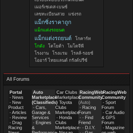
เมอร์เซเดส-เบนซ์
เลขทะเบียนสวย
แข่งรถ
แม็กซิ่งราคาถูก
แม็กแต่งรถยนต
แม็กแต่งรถยนต์
โกคาร์ท
โกดัง
โตโยต้า
โมโตจีพี
โรงงาน
โรงแรม
โรลส์-รอยซ์
โออาร์ ไทยแลนด์ กรังด์ปรีซ์
All Forums
Portal
Auto
Car Clubs
RacingWeb
RacingWeb
-
News
Marketplace
Marketplace
Community
Community
-
New
(Classifieds)
-
Toyota
(Auto)
-
Sport
Product
-
Cars,
Clubs
-
Racing
Forum
-
Articles
Garage &
Marketplace
Forum
-
Car Audio
-
Review
Services
-
Honda
- -
Find
& GPS
-
Drag
-
Engines
Clubs
Friend
Forum
Racing
&
Marketplace
- -
D.I.Y.
-
Magazine
News
Performance
-
Nissan
- -
Gas
on web