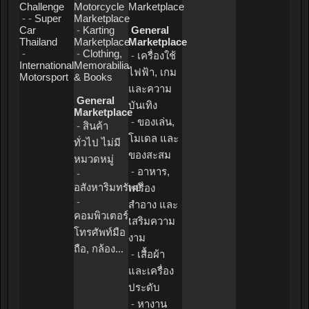
Challenge
Motorcycle
Marketplace
- -
Super
Marketplace
Car
-
Karting
General
Thailand
Marketplace
Marketplace
-
-
Clothing,
-
เครื่องใช้
International
Memorabilia
ไฟฟ้า, เกม
Motorsport
& Books
และความ
General
บันเทิง
Marketplace
-
ของเล่น,
-
สินค้า
โมเดล และ
ทั่วไป ไม่มี
ของสะสม
หมวดหมู่
-
อาหาร,
-
อสังหาริมทรัพย์
เครื่อง
-
สำอาง และ
คอมพิวเตอร์,
เสริมความ
โทรศัพท์มือ
งาม
ถือ, กล้อง...
-
เสื้อผ้า
และเครื่อง
ประดับ
-
หางาน