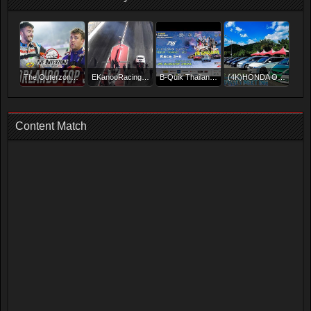
The Outerzone Podcast - Conor Shanahan, James Deane, Branden Sorensen (EP.68)
EKanooRacing's Pro Lexus RCF Runs 3.648@353KM/H(220MPH) @ the 8th Mile
B-Quik Thailand Super Series Event 4 (Race 6): Live 2 [EN] – 25 AUG 24
(4K)HONDA ODYSSEY MEETING in KYOTO JAPAN - 夏オデ収穫祭・カスタムオデッセイ大集結
Content Match