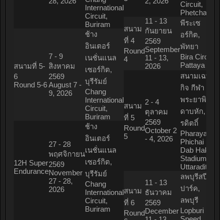
28, 2026
2, 2026
Circuit,
International
Phetchaburi
Circuit,
11 - 13
พีระเซ
Buriram
สนาม
กันยายน
ช้าง
อร์กิต,
ที่ 4
2569
อินเตอร์
พัทยา
September
Round
7 - 9
Bira Circuit,
เนชั่นแนล
11 - 13,
4
Pattaya
สนามที่ 5-
สิงหาคม
2026
เซอร์กิต,
สนามเฉพาะ
6
2569
บุรีรัมย์
Round 5-6
August 7 -
กิจ กีฬา
Chang
9, 2026
พระยาพิชัย
International
2 - 4
สนาม
Circuit,
ดาบหัก, อุต
ตุลาคม
Buriram
ที่ 5
2569
รดิตถิ์
ช้าง
Round
October 2
Pharaya
5
อินเตอร์
- 4, 2026
Phichai
27 - 28
เนชั่นแนล
Dab Hak
พฤศจิกายน
Stadium,
เซอร์กิต,
12H Super
2569
Uttaradit
Endurance
November
บุรีรัมย์
ลพบุรีสปีด
27 - 28,
11 - 13
Chang
ปาร์ค,
2026
สนาม
International
ธันวาคม
ลพบุรี
Circuit,
ที่ 6
2569
Buriram
Lopburi
December
Round
Speed
11 - 13,