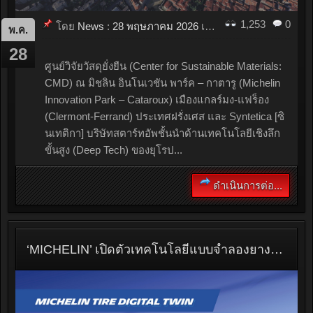
1,253
0
โดย
News
:
28 พฤษภาคม 2026
เมื่อ
12:06
พ.ค.
28
ศูนย์วิจัยวัสดุยั่งยืน (Center for Sustainable Materials:
CMD) ณ มิชลิน อินโนเวชัน พาร์ค – กาตารู (Michelin
Innovation Park – Cataroux) เมืองแกลร์มง-แฟร็อง
(Clermont-Ferrand) ประเทศฝรั่งเศส และ Syntetica [ซิ
นเทติกา] บริษัทสตาร์ทอัพชั้นนำด้านเทคโนโลยีเชิงลึก
ขั้นสูง (Deep Tech) ของยุโรป...
ดำเนินการต่อ...
‘MICHELIN’ เปิดตัวเทคโนโลยีแบบจำลองยางเสมือนจริง Universal Tire Digital Twin เชื่อมโยงข้อมูลยางกับระบบดิจิทัลของรถยนต์แบบเรียลไทม์ เพื่อความปลอดภัยของทุกชีวิตบนท้องถนน