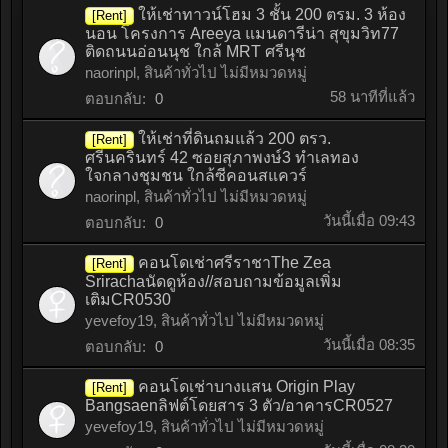
ให้เช่าทาวน์โฮม 3 ชั้น 200 ตรม. 3 ห้อง
[Rent]
นอน โครงการ Areeya แมนดารีน่า สุขุมวิท77
ติดถนนอ่อนนุช ใกล้ MRT ศรีนุช
naorinpl
,
สินค้าทั่วไป ไม่มีหมวดหมู่
58 นาทีที่แล้ว
ตอบกลับ:
0
ให้เช่าที่ดินถมแล้ว 200 ตรว.
[Rent]
ศรีนครินทร์ 42 ซอยสุภาพงษ์3 ทำเลทอง
ใจกลางชุมชน ใกล้ซีคอนสแควร์
naorinpl
,
สินค้าทั่วไป ไม่มีหมวดหมู่
วันนี้เมื่อ 09:43
ตอบกลับ:
0
คอนโดเช่าศรีราชาThe Zea
[Rent]
Srirachaนัดดูห้อง//สอบถามข้อมูลเพิ่ม
เติมCR0530
yevefoy19
,
สินค้าทั่วไป ไม่มีหมวดหมู่
วันนี้เมื่อ 08:35
ตอบกลับ:
0
คอนโดเช่าบางเเสน Origin Play
[Rent]
Bangsaenลิฟต์โดยสาร 3 ตัว/อาคารCR0527
yevefoy19
,
สินค้าทั่วไป ไม่มีหมวดหมู่