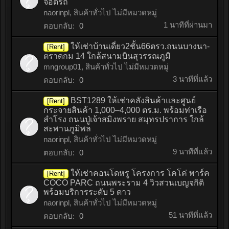
จอดรถ
naorinpl
,
สินค้าทั่วไป ไม่มีหมวดหมู่
1 นาทีที่ผ่านมา
ตอบกลับ:
0
ให้เช่าบ้านเดี่ยว2ชั้น66ตรว.ถนนบางนา-
[Rent]
ตราดกม 14 ใกล้สนามบินสุวรรณภูมิ
mngroup01
,
สินค้าทั่วไป ไม่มีหมวดหมู่
3 นาทีที่แล้ว
ตอบกลับ:
0
BST1289 ให้เช่าคลังสินค้าและศูนย์
[Rent]
กระจายสินค้า 1,000–4,000 ตร.ม. พร้อมท่าเรือ
สำโรง ถนนปู่เจ้าสมิงพราย สมุทรปราการ ใกล้
สะพานภูมิพล
naorinpl
,
สินค้าทั่วไป ไม่มีหมวดหมู่
9 นาทีที่แล้ว
ตอบกลับ:
0
ให้เช่าคอนโดหรู โครงการ โคโค่ พาร์ค
[Rent]
COCO PARC ถนนพระราม 4 วิวสวนเบญจกิติ
พร้อมบริการระดับ 5 ดาว
naorinpl
,
สินค้าทั่วไป ไม่มีหมวดหมู่
51 นาทีที่แล้ว
ตอบกลับ:
0