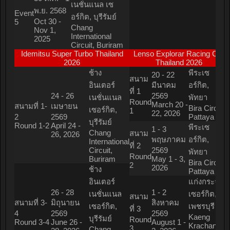
เนชั่นแนล เซ
พ.ย. 2568
Event
อร์กิต, บุรีรัมย์
Oct 30 -
5
Chang
Nov 1,
International
2025
Circuit, Buriram
Idemitsu Super Turbo Thailand
Lenso Explorar Racing Car
2026
Thailand 2026
ช้าง
พีระเซ
20 - 22
สนาม
อินเตอร์
มีนาคม
อร์กิต,
ที่ 1
24 - 26
2569
เนชั่นแนล
พัทยา
Round
March 20 -
สนามที่ 1-
เมษายน
Bira Circuit,
เซอร์กิต,
1
22, 2026
2
2569
Pattaya
บุรีรัมย์
Round 1-2
April 24 -
พีระเซ
1 - 3
Chang
สนาม
26, 2026
พฤษภาคม
อร์กิต,
International
ที่ 2
Circuit,
2569
พัทยา
Round
Buriram
May 1 - 3,
Bira Circuit,
2
2026
ช้าง
Pattaya
อินเตอร์
แก่งกระจาน
26 - 28
1 - 2
เนชั่นแนล
เซอร์กิต,
สนาม
สนามที่ 3-
มิถุนายน
สิงหาคม
เซอร์กิต,
เพชรบุรี
ที่ 3
4
2569
2569
Kaeng
บุรีรัมย์
Round
Round 3-4
June 26 -
August 1 -
Krachan
3
Chang