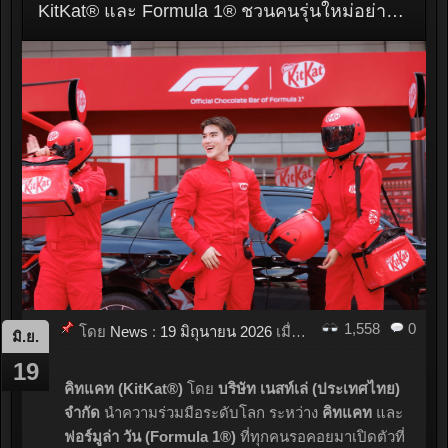
KitKat® และ Formula 1® ชวนคนรุ่นใหม่อย่าลืมที่จะพัก เหมือนนักแข่งที่ต้องเข้าพิตสต็อป เปิดตัวคิทแคทรุ่นลิมิเต็ดรูปรถแข่งพร้อมของพรีเมียมเอ็กซ์คลูซีฟเอาใจแฟนฟอร์มูล่า วัน
1,558
0
โดย
News
:
19 มิถุนายน 2026
เมื่อ
15:45
มิ.ย.
19
คิทแคท (KitKat®)
โดย
บริษัท เนสท์เล่ (ประเทศไทย)
จำกัด
นำความร่วมมือระดับโลก ระหว่าง
คิทแคท
และ
ฟอร์มูล่า วัน (Formula 1®)
ที่ทุกคนรอคอยมาเปิดตัวที่