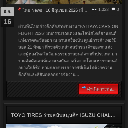
1,033
0
โดย
News
:
16 มิถุนายน 2026
เมื่อ
17:14
มิ.ย.
16
ผ่านพ้นไปอย่างคึกคักสำหรับงาน “PATTAYA CARS ON
FLIGHT 2026” มหกรรมรถแต่งและไลฟ์สไตล์ยานยนต์
แห่งภาคตะวันออก ณ ลานเครื่องบิน ศูนย์การค้าเทอร์มิ
นอล 21 พัทยา ที่รวมตัวเหล่าคนรักรถ เจ้าของรถแต่ง
และผู้หลงใหลในวัฒนธรรมยานยนต์จากทั่วประเทศ มา
ร่วมสัมผัสเสน่ห์และแรงบันดาลใจจากโลกแห่งยานยนต์
อย่างใกล้ชิด ท่ามกลางบรรยากาศที่เต็มไปด้วยความ
คึกคักและสีสันตลอดการจัดงาน...
ดำเนินการต่อ...
TOYO TIRES ร่วมสนับสนุนศึก ISUZU CHALLENGE THAILAND 2026 เปิดฤดูกาลสนามแรกที่บุรีรัมย์