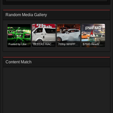
Random Media Gallery
G
Fueled by Liberty Walk "Unstoppable LB*Army"
BEECAS HIACE VIP STYLE ビーキャス ハイエース VIPスタイル - 大阪オートメッセ2025
700hp WHIPPLE Mustang - Street BATTLE!
$7500 Heads Up Racing at Race Week! | Race Week 2.0 Day 6
Content Match