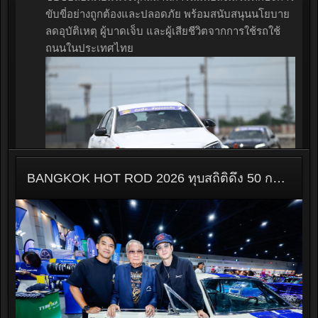
ขับขี่อย่างถูกต้องและปลอดภัย พร้อมสนับสนุนนโยบาย
ลดอุบัติเหตุ ผู้บาดเจ็บ และผู้เสียชีวิตจากการใช้รถใช้
ถนนในประเทศไทย
BANGKOK HOT ROD 2026 ทุบสถิติดึง 50 กรรมการโลกตัดสินงานคัสต้อม มากสุดในอาเซียน! ชู "Bangkok Boy" ควงแขนรถยนต์ฮอทรอดและคัสต้อมไบค์ทั่วไทย รวมรถระดับมาสเตอร์พีซ สร้างประวัติศาสตร์คัสต้อมเอเชีย
ยกระดับทักษะการขับขี่อย่างปลอดภัย...
ดำเนินการต่อ...