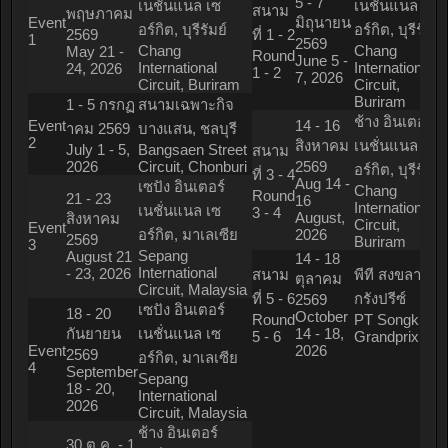
5 - 7
เนชั่นแนล เซ
เนชั่นแนล เซ
สนาม
พฤษภาคม
Event
มิถุนายน
อร์กิต, บุรีรัมย์
อร์กิต, บุรีรัมย์
2569
ที่ 1 - 2
1
2569
Chang
Chang
May 21 -
Round
June 5 -
International
International
24, 2026
1 - 2
7, 2026
Circuit, Buriram
Circuit,
Buriram
1 - 5 กรกฏ
สนามเฉพาะกิจ
ช้าง อินเตอร์
Event
14 - 16
าคม 2569
บางแสน, ชลบุรี
2
สิงหาคม
เนชั่นแนล เซ
July 1 - 5,
Bangsaen Street
สนาม
2026
Circuit, Chonburi
2569
อร์กิต, บุรีรัมย์
ที่ 3 - 4
Aug 14 -
เซปัง อินเตอร์
Chang
Round
21 - 23
16
International
เนชั่นแนล เซ
3 - 4
August,
สิงหาคม
Circuit,
Event
อร์กิต, มาเลเซีย
2026
2569
Buriram
3
Sepang
August 21
14 - 18
International
- 23, 2026
สนาม
พีที สงขลา
ตุลาคม
Circuit, Malaysia
ที่ 5 - 6
กรังปรีซ์
2569
เซปัง อินเตอร์
18 - 20
October
Round
PT Songkhla
กันยายน
เนชั่นแนล เซ
14 - 18,
5 - 6
Grandprix
Event
2026
2569
อร์กิต, มาเลเซีย
4
September
Sepang
18 - 20,
International
2026
Circuit, Malaysia
ช้าง อินเตอร์
30 ต.ค. - 1